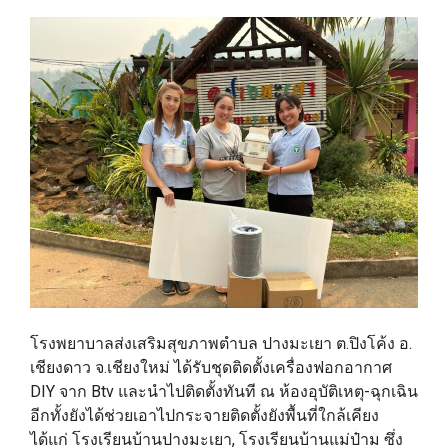
โรงพยาบาลส่งเสริมสุขภาพตำบล ปางมะเยา ต.ปิงโค้ง อ.
เชียงดาว จ.เชียงใหม่ ได้รับชุดติดตั้งเครื่องฟอกอากาศ
DIY จาก Btv และนำไปติดตั้งทันที ณ ห้องอุบัติเหตุ-ฉุกเฉิน
อีกทั้งยังได้ช่วยเอาไปกระจายติดตั้งยังพื้นที่ใกล้เคียง
ได้แก่ โรงเรียนบ้านปางมะเยา, โรงเรียนบ้านแม่ป๋าม ซึ่ง