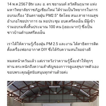
14 พ.ค.2567 Btv และ อ. ดร.ชยานนท์ สวัสดีนฤนาท แห่ง
มหาวิทยาลัยราชภัฏเชียงใหม่ ได้ร่วมเป็นวิทยากรในการ
อบรมเรื่อง “อันตรายฝุ่น PM2.5” จัดโดย สนง.สาธารณสุข
อำเภอไชยปราการ ณ หอประชุม อบต.ศรีดงเย็น มีผู้เข้า
ร่วมอบรมทั้งสิ้นประมาณ 100 คน (เยอะมาก!) ซึ่งเป็น
ชาวบ้านตำบลศรีดงเย็น
เราได้ให้ความรู้เรื่องฝุ่น PM 2.5 และงาน ได้สาธิตการติด
ตั้งเครื่องฟอกอากาศ DIY ซึ่งได้รับความสนใจอย่างดี
หมดหน้าควันแล้ว แต่เราหวังว่าความรู้นี้จะทำให้ทุกๆ
ท่าน ตระหนักถึงความสำคัญของกาารดูแลสุขภาพตัวเอง
ขอบพระคุณผู้สนับสนุนทุกท่านด้วยค่ะ